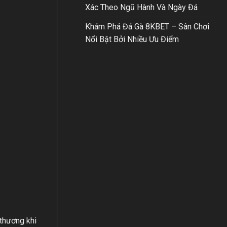
Xác Theo Ngũ Hành Và Ngày Đá
Khám Phá Đá Gà 8KBET – Sân Chơi
Nổi Bật Bởi Nhiều Ưu Điểm
 thương khi