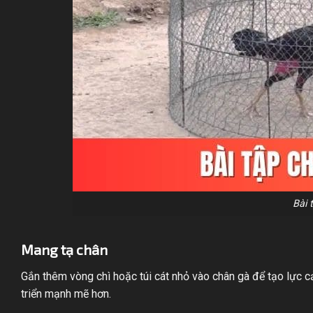
Bài 
Mang tạ chân
Gắn thêm vòng chì hoặc túi cát nhỏ vào chân gà để tạo lực cả
triển mạnh mẽ hơn.