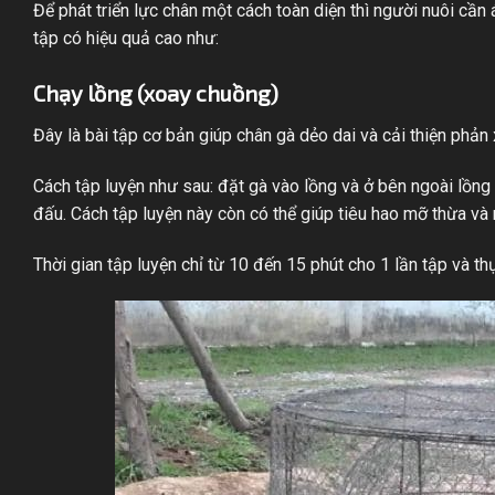
Để phát triển lực chân một cách toàn diện thì người nuôi cầ
tập có hiệu quả cao như:
Chạy lồng (xoay chuồng)
Đây là bài tập cơ bản giúp chân gà dẻo dai và cải thiện phản 
Cách tập luyện như sau: đặt gà vào lồng và ở bên ngoài lồng 
đấu. Cách tập luyện này còn có thể giúp tiêu hao mỡ thừa và 
Thời gian tập luyện chỉ từ 10 đến 15 phút cho 1 lần tập và thự