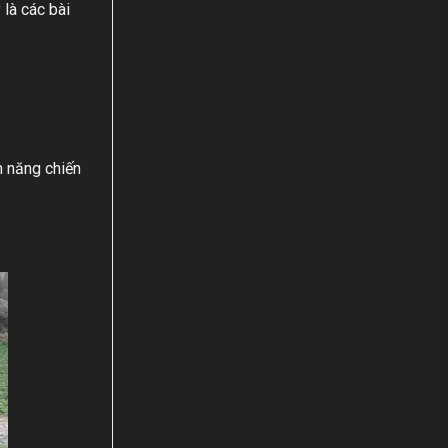
là các bài
n năng chiến