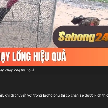
tập chạy lồng hiệu quả
n, khi di chuyển với trọng lượng phụ thì cơ chân sẽ được kích thí