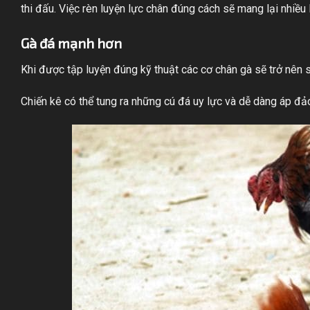
thi đấu. Việc rèn luyện lực chân đúng cách sẽ mang lại nhiều l
Gà đá mạnh hơn
Khi được tập luyện đúng kỹ thuật các cơ chân gà sẽ trở nên 
Chiến kê có thể tung ra những cú đá uy lực và dễ dàng áp đ