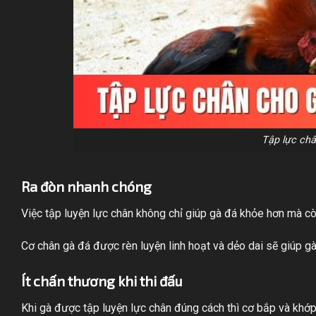
Tập lực châ
Ra đòn nhanh chóng
Việc tập luyện lực chân không chỉ giúp gà đá khỏe hơn mà cò
Cơ chân gà đá được rèn luyện linh hoạt và dẻo dai sẽ giúp gà
Ít chấn thương khi thi đấu
Khi gà được tập luyện lực chân đúng cách thì cơ bắp và khớp 