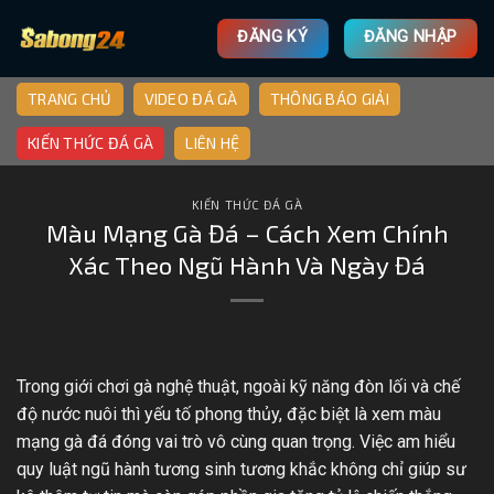
ĐĂNG KÝ
ĐĂNG NHẬP
TRANG CHỦ
VIDEO ĐÁ GÀ
THÔNG BÁO GIẢI
KIẾN THỨC ĐÁ GÀ
LIÊN HỆ
KIẾN THỨC ĐÁ GÀ
Màu Mạng Gà Đá – Cách Xem Chính
Xác Theo Ngũ Hành Và Ngày Đá
Trong giới chơi gà nghệ thuật, ngoài kỹ năng đòn lối và chế
độ nước nuôi thì yếu tố phong thủy, đặc biệt là xem màu
mạng gà đá đóng vai trò vô cùng quan trọng. Việc am hiểu
quy luật ngũ hành tương sinh tương khắc không chỉ giúp sư