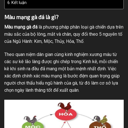
Kết luận
Màu mạng gà đá là gì?
Màu mạng gà đá
là phương pháp phân loại gà chiến dựa trên
màu sắc của bộ lông, mắt và chân, quy đổi theo 5 nguyên tố
của Ngũ Hành: Kim, Mộc, Thủy, Hỏa, Thổ.
Theo quan niệm dân gian cùng kinh nghiệm xương máu từ
các sư kê lão làng được ghi chép trong Kinh kê, mỗi chiến
kê khi sinh ra đều đã mang một bản mệnh nhất định. Việc
xác định chính xác màu mạng là bước đệm quan trọng giúp
người chơi thấu hiểu ngũ hành của gà, từ đó làm cơ sở lựa
chọn ngày lành tháng tốt để xuất quân.