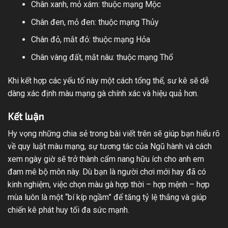
Chân xanh, mỏ xám: thuộc mạng Mộc
Chân đen, mỏ đen: thuộc mạng Thủy
Chân đỏ, mắt đỏ: thuộc mạng Hỏa
Chân vàng đất, mắt nâu: thuộc mạng Thổ
Khi kết hợp các yếu tố này một cách tổng thể, sư kê sẽ dễ
dàng xác định màu mạng gà chính xác và hiệu quả hơn.
Kết luận
Hy vọng những chia sẻ trong bài viết trên sẽ giúp bạn hiểu rõ
về quy luật màu mạng, sự tương tác của Ngũ hành và cách
xem ngày giờ sẽ trở thành cẩm nang hữu ích cho anh em
đam mê bộ môn này. Dù bạn là người chơi mới hay đã có
kinh nghiệm, việc chọn màu gà hợp thời – hợp mệnh – hợp
mùa luôn là một “bí kíp ngầm” để tăng tỷ lệ thắng và giúp
chiến kê phát huy tối đa sức mạnh.