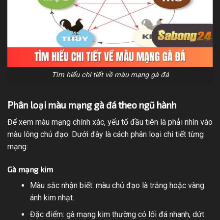
Tìm hiểu chi tiết về màu mạng gà đá
Phân loại màu mạng gà đá theo ngũ hành
Để xem màu mạng chính xác, yếu tố đầu tiên là phải nhìn vào
màu lông chủ đạo. Dưới đây là cách phân loại chi tiết từng
mạng:
Gà mạng kim
Màu sắc nhận biết: màu chủ đạo là trắng hoặc vàng
ánh kim nhạt.
Đặc điểm: gà mạng kim thường có lối đá nhanh, dứt