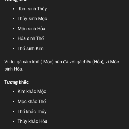
Kim sinh Thủy
Thủy sinh Mộc
Mộc sinh Hỏa
Hỏa sinh Thổ
Thổ sinh Kim
Ví dụ: gà xám khô ( Mộc) nên đá với gà điều (Hỏa), vì Mộc
sinh Hỏa.
Tương khắc
Kim khắc Mộc
Mộc khắc Thổ
Thổ khắc Thủy
Thủy khắc Hỏa