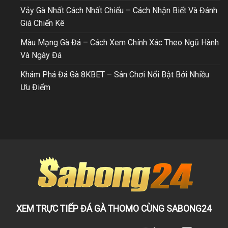
Vảy Gà Nhất Cách Nhất Chiếu – Cách Nhận Biết Và Đánh
Giá Chiến Kê
Màu Mạng Gà Đá – Cách Xem Chính Xác Theo Ngũ Hành
Và Ngày Đá
Khám Phá Đá Gà 8KBET – Sân Chơi Nổi Bật Bởi Nhiều
Ưu Điểm
XEM TRỰC TIẾP ĐÁ GÀ THOMO CÙNG SABONG24