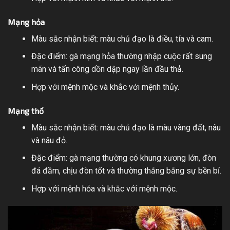
Mạng hỏa
Màu sắc nhận biết: màu chủ đạo là điều, tía và cam.
Đặc điểm: gà mạng hỏa thường nhập cuộc rất sung
mãn và tấn công dồn dập ngay lần đầu thả.
Hợp với mệnh mộc và khắc với mệnh thủy.
Mạng thổ
Màu sắc nhận biết: màu chủ đạo là màu vàng đất, nâu
và nâu đỏ.
Đặc điểm: gà mạng thường có khung xương lớn, đòn
đá đầm, chịu đòn tốt và thường thắng bằng sự bền bỉ.
Hợp với mệnh hỏa và khắc với mệnh mộc.