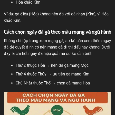
Hỏa khắc Kim
Ví dụ: gà điều (Hỏa) không nên đá với gà nhạn (Kim), vì Hỏa
khắc Kim.
Cách chọn ngày đá gà theo màu mạng và ngũ hành
Không chỉ tập trung xem mạng gà, sư kê cần xem thêm ngày
đá để quyết định có nên mang gà đi thi đấu hay không. Dưới
đây là chi tiết ngày đá hiệu quả mà sư kê cần biết:
Thứ 2 thuộc Hỏa → nên đá gà mạng Mộc
Thứ 4 thuộc Thủy → ưu tiên gà mạng Kim
Chủ Nhật thuộc Thổ → chọn gà mạng Hỏa