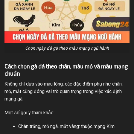
Chọn ngày đá gà theo màu mạng ngũ hành
Cách chọn gà đá theo chân, màu mỏ và màu mạng
chuẩn
Không chỉ dựa vào màu lông, các đặc điểm phụ như chân,
mỏ, mắt cũng đóng vai trò quan trọng trong việc xác định
mạng gà.
Một số gợi ý tham khảo:
Chân trắng, mỏ ngà, mắt vàng: thuộc mạng Kim