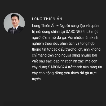
LONG THIÊN ẤN
Long Thiên Ấn – Người sáng lập và quản
trị nội dung chính tại SABONG24. Là một
người đam mê đá gà. Với nhiều năm kinh
nghiệm theo dõi, phân tích và tổng hợp
thông tin từ các đấu trường lớn, anh không
chỉ mang đến cho người dùng những bài
viết sâu sắc, cập nhật chính xác, mà còn
xây dựng SABONG24 trở thành nền tảng tin
cậy cho cộng đồng yêu thích đá gà trực
tuyến.