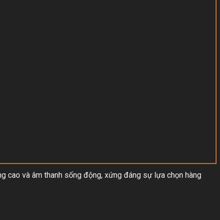
ượng cao và âm thanh sống động, xứng đáng sự lựa chọn hàng