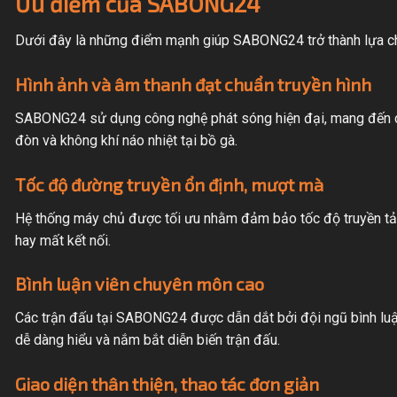
Ưu điểm của SABONG24
Dưới đây là những điểm mạnh giúp SABONG24 trở thành lựa c
Hình ảnh và âm thanh đạt chuẩn truyền hình
SABONG24 sử dụng công nghệ phát sóng hiện đại, mang đến chấ
đòn và không khí náo nhiệt tại bồ gà.
Tốc độ đường truyền ổn định, mượt mà
Hệ thống máy chủ được tối ưu nhằm đảm bảo tốc độ truyền tải 
hay mất kết nối.
Bình luận viên chuyên môn cao
Các trận đấu tại SABONG24 được dẫn dắt bởi đội ngũ bình luận
dễ dàng hiểu và nắm bắt diễn biến trận đấu.
Giao diện thân thiện, thao tác đơn giản