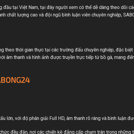
 đầu tại Việt Nam, tại đây người xem có thể dễ dàng theo dõi các
thanh chất lượng cao và đội ngũ bình luận viên chuyên nghiệp, S
g theo thời gian thực tại các trường đấu chuyên nghiệp, đặc biệt 
 với âm thanh và hình ảnh được truyền trực tiếp từ bồ gà, mang đế
SABONG24
 lớn, với độ phân giải Full HD, âm thanh rõ ràng và bình luận đ
ổ chức đều đặn, nơi các chiến kê đẳng cấp chạm trán trong những