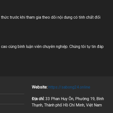
hức trước khi tham gia theo dõi nội dung có tính chất đối
cao cùng bình luận viên chuyên nghiệp. Chúng tôi tự tin đáp
Website:
https://sabong24.online
Địa chỉ:
33 Phan Huy Ôn, Phường 19, Bình
Thạnh, Thành phố Hồ Chí Minh, Việt Nam