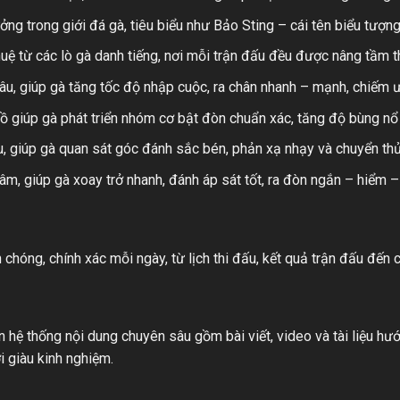
 trong giới đá gà, tiêu biểu như Bảo Sting – cái tên biểu tượng
huệ từ các lò gà danh tiếng, nơi mỗi trận đấu đều được nâng tầm t
u, giúp gà tăng tốc độ nhập cuộc, ra chân nhanh – mạnh, chiếm 
ồ giúp gà phát triển nhóm cơ bật đòn chuẩn xác, tăng độ bùng nổ v
, giúp gà quan sát góc đánh sắc bén, phản xạ nhạy và chuyển th
âm, giúp gà xoay trở nhanh, đánh áp sát tốt, ra đòn ngắn – hiểm – 
ng, chính xác mỗi ngày, từ lịch thi đấu, kết quả trận đấu đến cá
 hệ thống nội dung chuyên sâu gồm bài viết, video và tài liệu hư
i giàu kinh nghiệm.