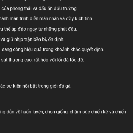
 của phong thái và dấu ấn đấu trường.
hành màn trình diễn mãn nhãn và đầy kịch tính.
ưu thế áp đảo ngay từ những phút đầu.
à giữ nhịp trận bền bỉ, ổn định.
ủ sang công hiệu quả trong khoảnh khắc quyết định.
sát thương cao, rất hợp với lối đá tốc độ.
c sự kiện nổi bật trong giới đá gà.
ớng dẫn về huấn luyện, chọn giống, chăm sóc chiến kê và chiến