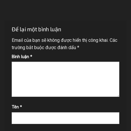
Để lại một bình luận
Email của bạn sẽ không được hiển thị công khai.
Các
trường bắt buộc được đánh dấu
*
Bình luận
*
Tên
*