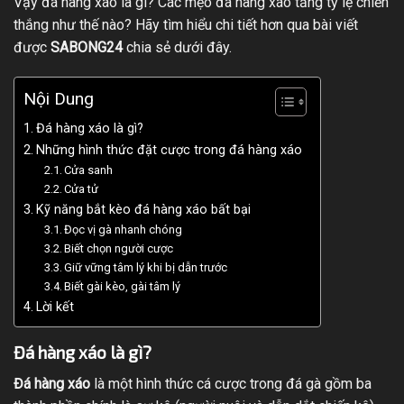
Vậy đá hàng xáo là gì? Các mẹo đá hàng xáo tăng tỷ lệ chiến
thắng như thế nào? Hãy tìm hiểu chi tiết hơn qua bài viết
được
SABONG24
chia sẻ dưới đây.
Nội Dung
Đá hàng xáo là gì?
Những hình thức đặt cược trong đá hàng xáo
Cửa sanh
Cửa tử
Kỹ năng bắt kèo đá hàng xáo bất bại
Đọc vị gà nhanh chóng
Biết chọn người cược
Giữ vững tâm lý khi bị dẫn trước
Biết gài kèo, gài tâm lý
Lời kết
Đá hàng xáo là gì?
Đá hàng xáo
là một hình thức cá cược trong đá gà gồm ba