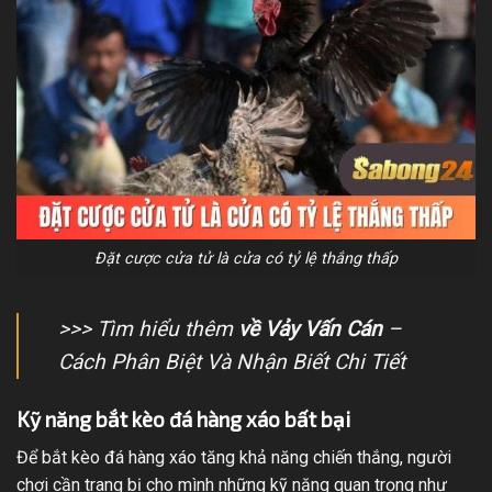
Đặt cược cửa tử là cửa có tỷ lệ thắng thấp
>>> Tìm hiểu thêm
về Vảy Vấn Cán
–
Cách Phân Biệt Và Nhận Biết Chi Tiết
Kỹ năng bắt kèo đá hàng xáo bất bại
Để bắt kèo đá hàng xáo tăng khả năng chiến thắng, người
chơi cần trang bị cho mình những kỹ năng quan trọng như