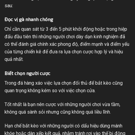
sau:
Đọc vị gà nhanh chóng
Chỉ cần quan sát từ 3 đến 5 phút khởi động hoặc trong hiệp
đấu đầu tiên thì những người chơi dày dạn kinh nghiệm đã
có thể đánh giá chính xác phong độ, điểm mạnh và điểm yếu
của từng chiến kê để đưa ra lựa chọn cược hợp lý và hiệu
quả nhất.
Biết chọn người cược
Trong đá hàng xáo việc lựa chọn đối thủ để bắt kèo cũng
quan trọng không kém so với việc chọn cửa.
Tốt nhất là bạn nên cược với những người chơi vừa tầm,
không quá sành sỏi nhưng cũng không quá liều lĩnh.
Hạn chế bắt kèo với những người có dấu hiệu dùng mánh
khóe hoặc dàn xếp kết quả, nhằm tránh rơi vào thế bị động