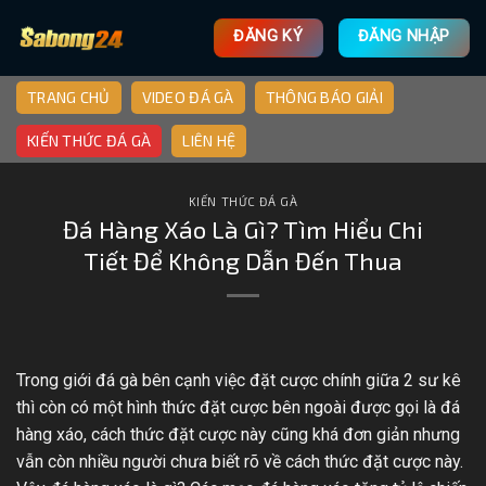
ĐĂNG KÝ
ĐĂNG NHẬP
TRANG CHỦ
VIDEO ĐÁ GÀ
THÔNG BÁO GIẢI
KIẾN THỨC ĐÁ GÀ
LIÊN HỆ
KIẾN THỨC ĐÁ GÀ
Đá Hàng Xáo Là Gì? Tìm Hiểu Chi
Tiết Để Không Dẫn Đến Thua
Trong giới đá gà bên cạnh việc đặt cược chính giữa 2 sư kê
thì còn có một hình thức đặt cược bên ngoài được gọi là đá
hàng xáo, cách thức đặt cược này cũng khá đơn giản nhưng
vẫn còn nhiều người chưa biết rõ về cách thức đặt cược này.