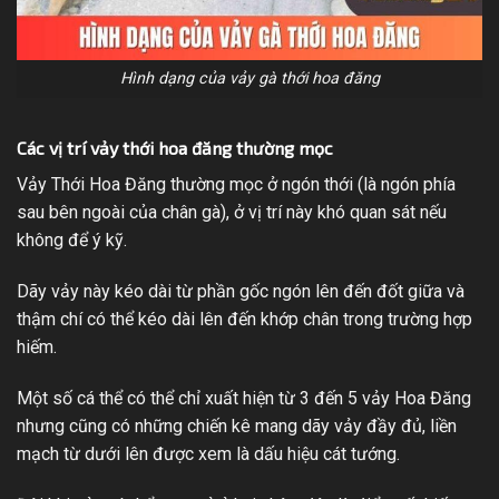
Hình dạng của vảy gà thới hoa đăng
Các vị trí vảy thới hoa đăng thường mọc
Vảy Thới Hoa Đăng thường mọc ở ngón thới (là ngón phía
sau bên ngoài của chân gà), ở vị trí này khó quan sát nếu
không để ý kỹ.
Dãy vảy này kéo dài từ phần gốc ngón lên đến đốt giữa và
thậm chí có thể kéo dài lên đến khớp chân trong trường hợp
hiếm.
Một số cá thể có thể chỉ xuất hiện từ 3 đến 5 vảy Hoa Đăng
nhưng cũng có những chiến kê mang dãy vảy đầy đủ, liền
mạch từ dưới lên được xem là dấu hiệu cát tướng.