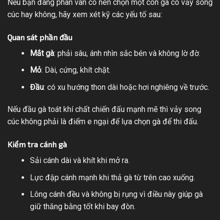
Nếu bạn đang phân vân có nên chọn một con gà có vảy song
cúc hay không, hãy xem xét kỹ các yếu tố sau:
Quan sát phần đầu
Mắt gà
: phải sâu, ánh nhìn sắc bén và không lờ đờ.
Mỏ
: Dài, cứng, khít chặt.
Đầu
: có xu hướng thon dài hoặc hơi nghiêng về trước.
Nếu đầu gà toát khí chất chiến đấu mạnh mẽ thì vảy song
cúc không phải là điểm e ngại để lựa chọn gà để thi đấu.
Kiểm tra cánh gà
Sải cánh dài và khít khi mở ra.
Lực đập cánh mạnh khi thả gà từ trên cao xuống.
Lông cánh đều và không bị rụng vì điều này giúp gà
giữ thăng bằng tốt khi bay đòn.