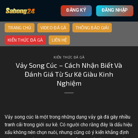
ĐĂNG KÝ
ĐĂNG NHẬP
TRANG CHỦ
VIDEO ĐÁ GÀ
THÔNG BÁO GIẢI
KIẾN THỨC ĐÁ GÀ
LIÊN HỆ
KIẾN THỨC ĐÁ GÀ
Vảy Song Cúc – Cách Nhận Biết Và
Đánh Giá Từ Sư Kê Giàu Kinh
Nghiệm
Vảy song cúc là một trong những dạng vảy gà đá gây nhiều
tranh cãi trong giới sư kê. Có người cho rằng đây là dấu hiệu
xấu không nên chọn nuôi, nhưng cũng có ý kiến khẳng định