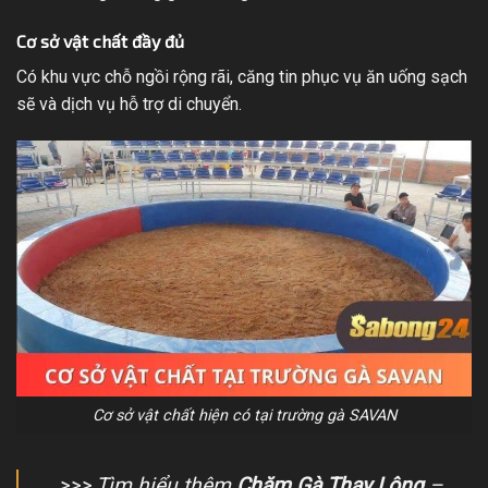
Cơ sở vật chất đầy đủ
Có khu vực chỗ ngồi rộng rãi, căng tin phục vụ ăn uống sạch
sẽ và dịch vụ hỗ trợ di chuyển.
Cơ sở vật chất hiện có tại trường gà SAVAN
>>> Tìm hiểu thêm
Chăm Gà Thay Lông
–