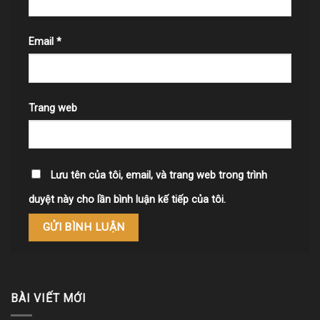
Email
*
Trang web
Lưu tên của tôi, email, và trang web trong trình
duyệt này cho lần bình luận kế tiếp của tôi.
BÀI VIẾT MỚI