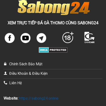
XEM TRỰC TIẾP ĐÁ GÀ THOMO CÙNG SABONG24
Chính Sách Bảo Mật
Điều Khoản & Điều Kiện
Liên Hệ
Website:
https://sabong24.online