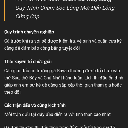
Quy Trình Chăm Sóc Lông Mới Đến Lông
Cứng Cáp
Quy trình chuyên nghiệp
Gà trước khi ra sới sẽ được kiểm tra, vệ sinh và quấn cựa kỹ
càng để đảm bảo công bằng tuyệt đối.
Thời xuyên tổ chức giải
Các giải đấu tại trường gà Savan thường được tổ chức vào
thứ Sáu, thứ Bảy và Chủ Nhật hàng tuần. Lịch thi đấu ổn định
giúp anh em sư kê dễ dàng sắp xếp thời gian tham gia hoặc
theo dõi.
Các trận đấu vô cùng kịch tính
Mỗi trận đấu tại đây đều diễn ra với tinh thần cao nhất.
Gà đòn thường thi đấu theo từng “hồ”, mỗi hồ kéo dài 15