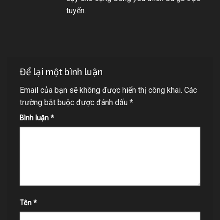
tuyến.
Để lại một bình luận
Email của bạn sẽ không được hiển thị công khai.
Các
trường bắt buộc được đánh dấu
*
Bình luận
*
Tên
*