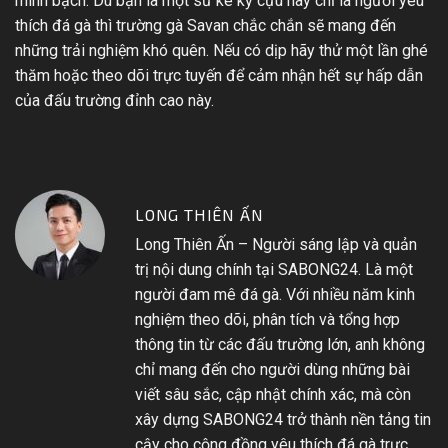
minh bạch. Dù bạn là một sư kê kỳ cựu hay chỉ là người yêu
thích đá gà thì trường gà Savan chắc chắn sẽ mang đến
những trải nghiệm khó quên. Nếu có dịp hãy thử một lần ghé
thăm hoặc theo dõi trực tuyến để cảm nhận hết sự hấp dẫn
của đấu trường đỉnh cao này.
LONG THIÊN ẤN
Long Thiên Ấn – Người sáng lập và quản
trị nội dung chính tại SABONG24. Là một
người đam mê đá gà. Với nhiều năm kinh
nghiệm theo dõi, phân tích và tổng hợp
thông tin từ các đấu trường lớn, anh không
chỉ mang đến cho người dùng những bài
viết sâu sắc, cập nhật chính xác, mà còn
xây dựng SABONG24 trở thành nền tảng tin
cậy cho cộng đồng yêu thích đá gà trực