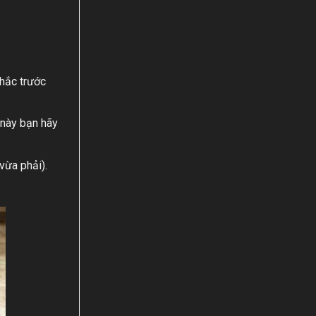
nhắc trước
 này bạn hãy
vừa phải).