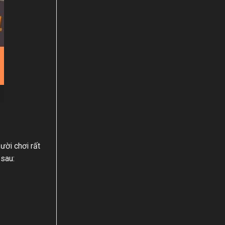
ười chơi rất
 sau: