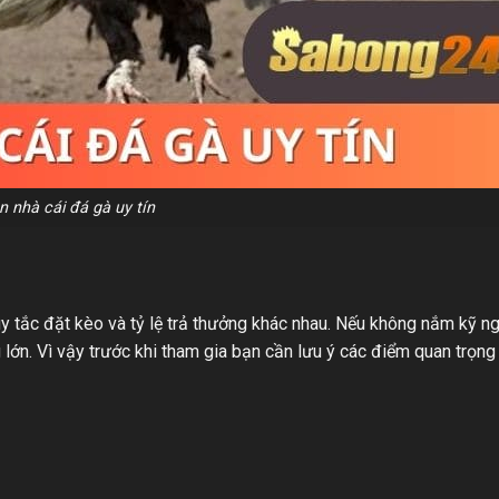
 nhà cái đá gà uy tín
y tắc đặt kèo và tỷ lệ trả thưởng khác nhau. Nếu không nắm kỹ ng
lớn. Vì vậy trước khi tham gia bạn cần lưu ý các điểm quan trọng