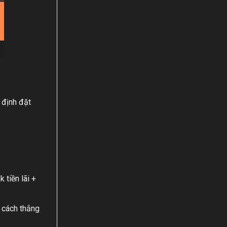
 định đặt
 tiền lãi +
, cách thắng