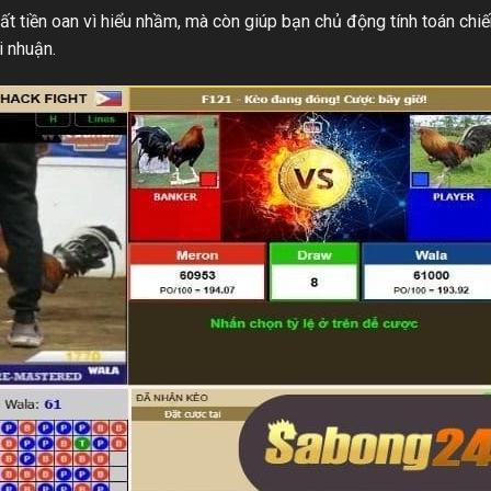
t tiền oan vì hiểu nhầm, mà còn giúp bạn chủ động tính toán chiến
i nhuận.