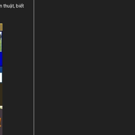
 thuật, biết