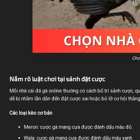
Chọn
Nắm rõ luật chơi tại sảnh đặt cược
Mỗi nhà cái đá gà online thường có cách bố trí sảnh cược, qu
dễ bị nhầm lẫn dẫn đến đặt cược sai hoặc bỏ lỡ cơ hội thắng 
Các loại kèo cơ bản
Meron: cược gà mang cựa được đánh dấu màu đỏ.
Wala: cược gà mang cựa được đánh dấu màu xanh.