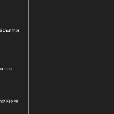
ể chọn thời
ư thua.
chốt kèo và