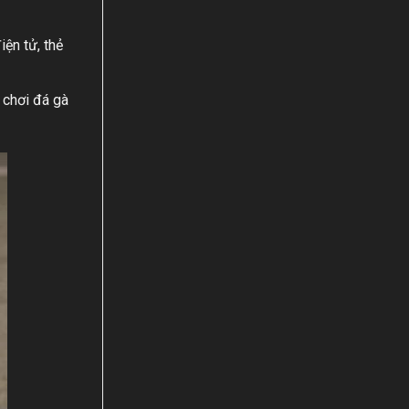
iện tử, thẻ
 chơi đá gà