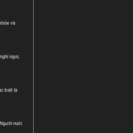
 khỏe và
nghỉ ngơi,
c biệt là
 Người nuôi