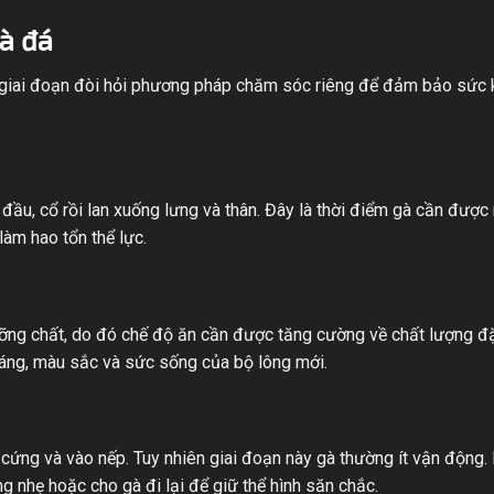
gà đá
mỗi giai đoạn đòi hỏi phương pháp chăm sóc riêng để đảm bảo sức
đầu, cổ rồi lan xuống lưng và thân. Đây là thời điểm gà cần được 
àm hao tổn thể lực.
ưỡng chất, do đó chế độ ăn cần được tăng cường về chất lượng đặ
 dáng, màu sắc và sức sống của bộ lông mới.
cứng và vào nếp. Tuy nhiên giai đoạn này gà thường ít vận động.
 nhẹ hoặc cho gà đi lại để giữ thể hình săn chắc.