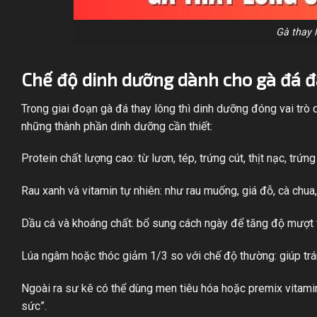
Gà thay l
Chế độ dinh dưỡng dành cho gà đá đ
Trong giai đoạn gà đá thay lông thì dinh dưỡng đóng vai trò 
những thành phần dinh dưỡng cần thiết:
Protein chất lượng cao: từ lươn, tép, trứng cút, thịt nạc, trứn
Rau xanh và vitamin tự nhiên: như rau muống, giá đỗ, cà chua
Dầu cá và khoáng chất: bổ sung cách ngày để tăng độ mượt 
Lúa ngâm hoặc thóc giảm 1/3 so với chế độ thường: giúp tr
Ngoài ra sư kê có thể dùng men tiêu hóa hoặc premix vitami
sức”.