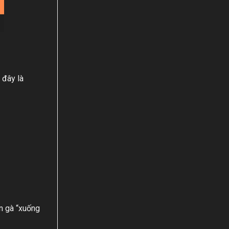
 đây là
n gà “xuống