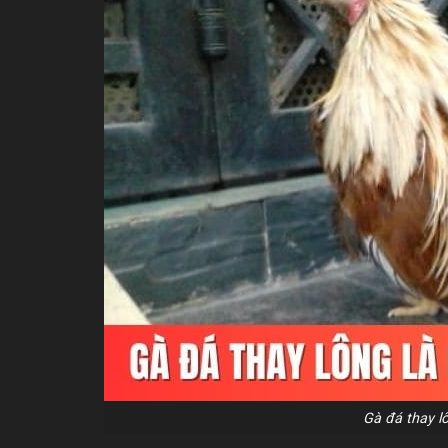
Gà đá thay lô