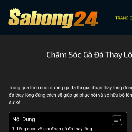
TRANG 
Chăm Sóc Gà Đá Thay Lô
Trong quá trình nuôi dưỡng gà đá thì giai đoạn thay lông đó
đá thay lông đúng cách sẽ giúp gà phục hồi và sở hữu bộ l
sư kê.
Nội Dung
Tổng quan về giai đoạn gà đá thay lông