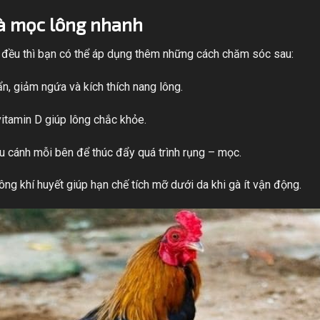
à mọc lông nhanh
và đều thì bạn có thể áp dụng thêm những cách chăm sóc sau:
n, giảm ngứa và kích thích nang lông.
itamin D giúp lông chắc khỏe.
ầu cánh mỗi bên để thúc đẩy quá trình rụng – mọc.
g khí huyết giúp hạn chế tích mỡ dưới da khi gà ít vận động.