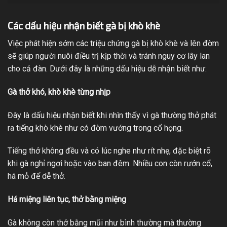
Các dấu hiệu nhận biết gà bị khò khè
Việc phát hiện sớm các triệu chứng gà bị khò khè và lên đờm
sẽ giúp người nuôi điều trị kịp thời và tránh nguy cơ lây lan
cho cả đàn. Dưới đây là những dấu hiệu dễ nhận biết như:
Gà thở khó, khò khè từng nhịp
Đây là dấu hiệu nhận biết khi nhìn thấy vì gà thường thở phát
ra tiếng khò khè như có đờm vướng trong cổ họng.
Tiếng thở không đều và có lúc nghe như rít nhẹ, đặc biệt rõ
khi gà nghỉ ngơi hoặc vào ban đêm. Nhiều con còn rướn cổ,
há mỏ để dễ thở.
Há miệng liên tục, thở bằng miệng
Gà không còn thở bằng mũi như bình thường mà thường