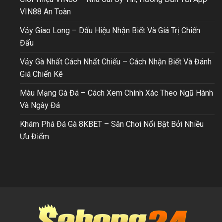
VIN88 An Toàn
Vảy Giao Long – Dấu Hiệu Nhận Biết Và Giá Trị Chiến
Đấu
Vảy Gà Nhất Cách Nhất Chiếu – Cách Nhận Biết Và Đánh
Giá Chiến Kê
Màu Mạng Gà Đá – Cách Xem Chính Xác Theo Ngũ Hành
Và Ngày Đá
Khám Phá Đá Gà 8KBET – Sân Chơi Nổi Bật Bởi Nhiều
Ưu Điểm