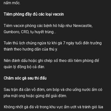
nấm mốc.
Tiêm phòng đầy đủ các loại vacxin
Tiêm vacxin phòng các bệnh hô hấp như Newcastle,
Gumboro, CRD, tụ huyết trùng…
Tuân thủ lịch chủng ngừa từ khi gà 7 ngày tuổi đến trưởng
thành theo hướng dẫn của thú y.
Nên đánh dấu hoặc ghi chép sổ theo dõi tiêm phòng để
quản lý đồng bộ cả đàn.
Chăm sóc gà sau thi đấu
Sau trận đá cần vỗ đờm, om bóp và cho uống nước ấm có
pha mật ong hoặc gừng để giải đờm.
Không nhốt gà đá về trong khu vực ẩm ướt và tránh gió lùa