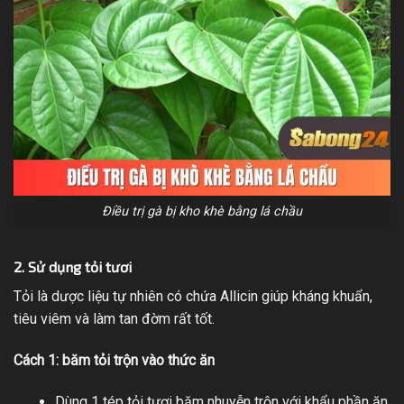
Điều trị gà bị kho khè bằng lá chầu
2. Sử dụng tỏi tươi
Tỏi là dược liệu tự nhiên có chứa Allicin giúp kháng khuẩn,
tiêu viêm và làm tan đờm rất tốt.
Cách 1: băm tỏi trộn vào thức ăn
Dùng 1 tép tỏi tươi băm nhuyễn trộn với khẩu phần ăn