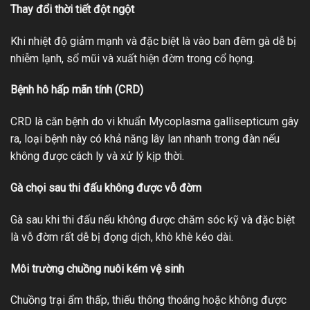
Thay đổi thời tiết đột ngột
Khi nhiệt độ giảm mạnh và đặc biệt là vào ban đêm gà dễ bị
nhiễm lạnh, sổ mũi và xuất hiện đờm trong cổ họng.
Bệnh hô hấp mãn tính (CRD)
CRD là căn bệnh do vi khuẩn Mycoplasma gallisepticum gây
ra, loại bệnh này có khả năng lây lan nhanh trong đàn nếu
không được cách ly và xử lý kịp thời.
Gà chọi sau thi đấu không được vỗ đờm
Gà sau khi thi đấu nếu không được chăm sóc kỹ và đặc biệt
là vỗ đờm rất dễ bị đọng dịch, khò khè kéo dài.
Môi trường chuồng nuôi kém vệ sinh
Chuồng trại ẩm thấp, thiếu thông thoáng hoặc không được