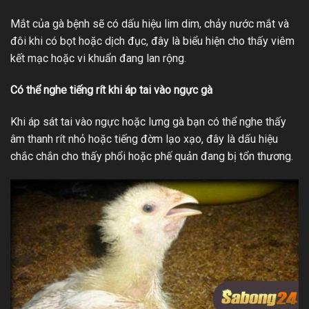
Mắt của gà bệnh sẽ có dấu hiệu lim dim, chảy nước mắt và
đôi khi có bọt hoặc dịch đục, đây là biểu hiện cho thấy viêm
kết mạc hoặc vi khuẩn đang lan rộng.
Có thể nghe tiếng rít khi áp tai vào ngực gà
Khi áp sát tai vào ngực hoặc lưng gà bạn có thể nghe thấy
âm thanh rít nhỏ hoặc tiếng đờm lạo xạo, đây là dấu hiệu
chắc chắn cho thấy phổi hoặc phế quản đang bị tổn thương.