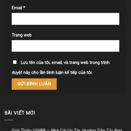
Email
*
Trang web
Lưu tên của tôi, email, và trang web trong trình
duyệt này cho lần bình luận kế tiếp của tôi.
BÀI VIẾT MỚI
Giới Thiệu VIN88 – Nhà Cái Uy Tín, Hướng Dẫn Tải App