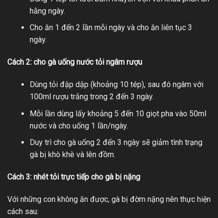
hằng ngày.
Cho ăn 1 đến 2 lần mỗi ngày và cho ăn liên tục 3
ngày.
Cách 2: cho gà uống nước tỏi ngâm rượu
Dùng tỏi đập dập (khoảng 10 tép), sau đó ngâm với
100ml rượu trắng trong 2 đến 3 ngày.
Mỗi lần dùng lấy khoảng 5 đến 10 giọt pha vào 50ml
nước và cho uống 1 lần/ngày.
Duy trì cho gà uống 2 đến 3 ngày sẽ giảm tình trạng
gà bị khò khè và lên đồm.
Cách 3: nhét tỏi trực tiếp cho gà bị nặng
Với những con không ăn được, gà bị đờm nặng nên thực hiện
cách sau: