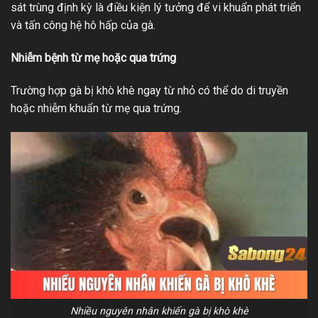
sát trùng định kỳ là điều kiện lý tưởng để vi khuẩn phát triển
và tấn công hệ hô hấp của gà.
Nhiễm bệnh từ mẹ hoặc qua trứng
Trường hợp gà bị khò khè ngay từ nhỏ có thể do di truyền
hoặc nhiễm khuẩn từ mẹ qua trứng.
Nhiều nguyên nhân khiến gà bị khò khè