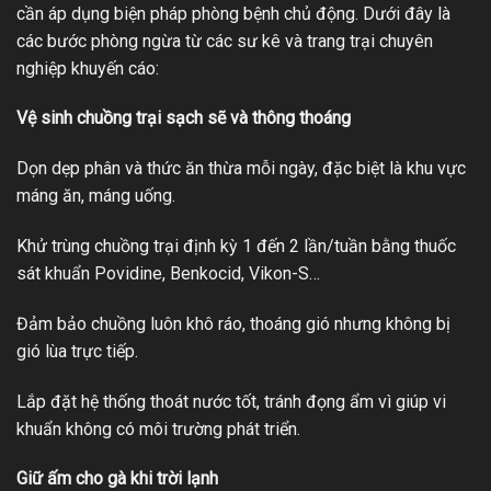
cần áp dụng biện pháp phòng bệnh chủ động. Dưới đây là
các bước phòng ngừa từ các sư kê và trang trại chuyên
nghiệp khuyến cáo:
Vệ sinh chuồng trại sạch sẽ và thông thoáng
Dọn dẹp phân và thức ăn thừa mỗi ngày, đặc biệt là khu vực
máng ăn, máng uống.
Khử trùng chuồng trại định kỳ 1 đến 2 lần/tuần bằng thuốc
sát khuẩn Povidine, Benkocid, Vikon-S…
Đảm bảo chuồng luôn khô ráo, thoáng gió nhưng không bị
gió lùa trực tiếp.
Lắp đặt hệ thống thoát nước tốt, tránh đọng ẩm vì giúp vi
khuẩn không có môi trường phát triển.
Giữ ấm cho gà khi trời lạnh