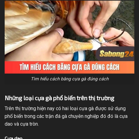
Tìm hiểu cách băng cựa gà đúng cách
Những loại cựa gà phổ biến trên thị trường
Trên thị trường hiện nay có hai loại cựa gà được sử dụng
phổ biến trong các trận đá gà chuyên nghiệp đó đó là cựa
dao và cựa tròn.
Cựa dao