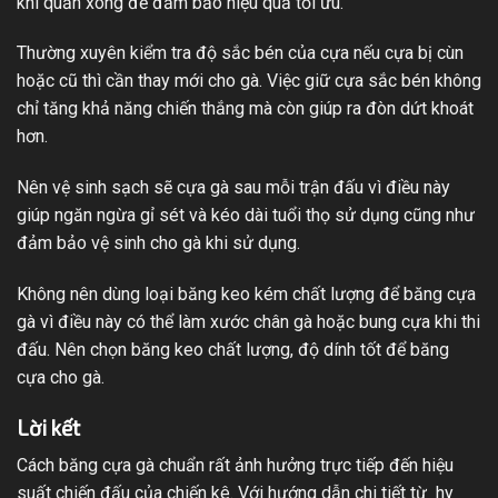
khi quấn xong để đảm bảo hiệu quả tối ưu.
Thường xuyên kiểm tra độ sắc bén của cựa nếu cựa bị cùn
hoặc cũ thì cần thay mới cho gà. Việc giữ cựa sắc bén không
chỉ tăng khả năng chiến thắng mà còn giúp ra đòn dứt khoát
hơn.
Nên vệ sinh sạch sẽ cựa gà sau mỗi trận đấu vì điều này
giúp ngăn ngừa gỉ sét và kéo dài tuổi thọ sử dụng cũng như
đảm bảo vệ sinh cho gà khi sử dụng.
Không nên dùng loại băng keo kém chất lượng để băng cựa
gà vì điều này có thể làm xước chân gà hoặc bung cựa khi thi
đấu. Nên chọn băng keo chất lượng, độ dính tốt để băng
cựa cho gà.
Lời kết
Cách băng cựa gà chuẩn rất ảnh hưởng trực tiếp đến hiệu
suất chiến đấu của chiến kê. Với hướng dẫn chi tiết từ hy