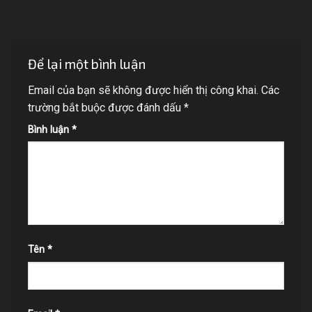
Để lại một bình luận
Email của bạn sẽ không được hiển thị công khai.
Các
trường bắt buộc được đánh dấu
*
Bình luận
*
Tên
*