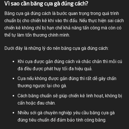
Vì sao cần băng cựa gà đúng cách?
Băng cựa gà đúng cách là bước quan trọng trong quá trình
chuẩn bị cho chiến kê khi vào thi đấu. Nếu thực hiện sai cách
chiến kê không chỉ bị hạn chế khả năng tấn công mà còn có
thể tự làm tổn thương chính mình.
Dưới đây là những lý do nên băng cựa gà đúng cách:
Khi cựa được gắn đúng cách và chắc chắn thì mỗi cú
đá đều được phát huy tối đa hiệu quả.
Cựa nếu không được gắn đúng thì rất dễ gây chấn
thương ngược lại cho gà.
Cách băng chuẩn sẽ giúp chiến kê linh hoạt, không bị
cấn hoặc đau chân.
Nhiều sới gà chuyên nghiệp yêu cầu băng cựa gà
đúng tiêu chuẩn để đảm bảo tính công bằng.