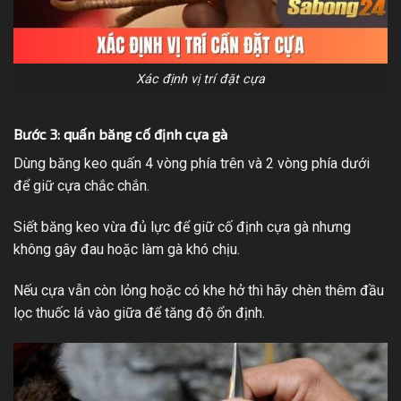
Xác định vị trí đặt cựa
Bước 3: quấn băng cố định cựa gà
Dùng băng keo quấn 4 vòng phía trên và 2 vòng phía dưới
để giữ cựa chắc chắn.
Siết băng keo vừa đủ lực để giữ cố định cựa gà nhưng
không gây đau hoặc làm gà khó chịu.
Nếu cựa vẫn còn lỏng hoặc có khe hở thì hãy chèn thêm đầu
lọc thuốc lá vào giữa để tăng độ ổn định.