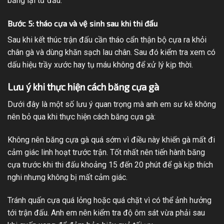
băng lại từ đầu.
Bước 5: tháo cựa và vệ sinh sau khi thi đấu
Sau khi kết thúc trận đấu cần tháo cẩn thận bộ cựa ra khỏi
chân gà và dùng khăn sạch lau chân. Sau đó kiểm tra xem có
dấu hiệu trầy xước hay tụ máu không để xử lý kịp thời.
Lưu ý khi thực hiện cách băng cựa gà
Dưới đây là một số lưu ý quan trọng mà anh em sư kê không
nên bỏ qua khi thực hiện cách băng cựa gà:
Không nên băng cựa gà quá sớm vì điều này khiến gà mất đi
cảm giác linh hoạt trước trận. Tốt nhất nên tiến hành băng
cựa trước khi thi đấu khoảng 15 đến 20 phút để gà kịp thích
nghi nhưng không bị mất cảm giác.
Tránh quấn cựa quá lỏng hoặc quá chặt vì có thể ảnh hưởng
tới trận đấu. Anh em nên kiểm tra độ ôm sát vừa phải sau