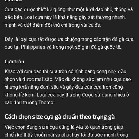
Cựa dao được thiết kế giống như một lưỡi dao nhỏ, thẳng và
sắc bén. Loại cựa này là khả năng gây sát thương nhanh,
mạnh và dứt điểm đối thủ chỉ trong vài cú đá.
Đây là loại cựa rất được ưa chuộng trong các trận đá gà cựa
dao tại Philippines và trong một số giải đá gà quốc tế.
Cựa tròn
Khác với cựa dao thì cựa tròn có hình dáng cong nhẹ, đầu
nhọn và được mài sắc. Mặc dù không sắc lẹm như cựa dao
nhưng khả năng đâm sâu và gây đau của cựa tròn cũng
không hề kém. Loại cựa này thường được sử dụng nhiều ở
các đấu trường Thomo.
Cách chọn size cựa gà chuẩn theo trạng gà
Việc chọn đúng size cựa cũng là yếu tố quan trọng giúp
chiến kê thấy thoải mái và phát huy tối đa sức mạnh trong