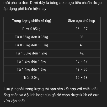
mỗi pha ra đòn. Dưới đây là bảng size cựa tiêu chuẩn được
áp dụng phổ biến hiện nay:
Trọng lượng chiến kê (kg)
Size cựa phù hợp
Dưới 0.85kg
36 – 37
Từ 0.85kg đến 0.95kg
38
Từ 0.95kg đến 1.05kg
40
Từ 1.05kg đến 1.2kg
42
Từ 1.2kg đến 1.4kg
43 – 47
Từ 1.4kg đến 1.6kg
48 – 50
Trên 2.0kg
60 – 63
Lưu ý: ngoài trọng lượng thì bạn nên kết hợp với chiều dài
ống chân và độ linh hoạt của gà để chọn được kích cỡ cựa
vừa vặn nhất.